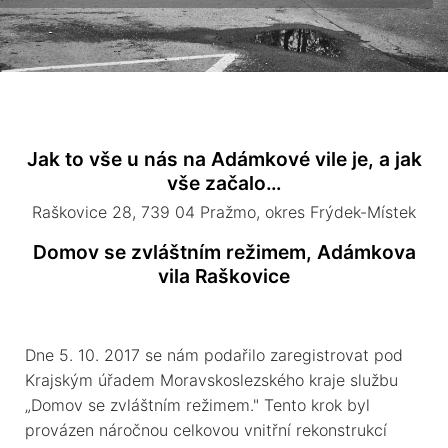
Dokumenty
Financování
Dotace
Podpora
Podpora 2021
Jak to vše u nás na Adámkové vile je, a jak
Podpora 2022
vše začalo…
Podpora 2023
Raškovice 28, 739 04 Pražmo, okres Frýdek-Místek
Podpora 2024
Podpora 2025
Domov se zvláštním režimem, Adámkova
Projekty
vila Raškovice
Kontakty
Organizační struktura
Dne 5. 10. 2017 se nám podařilo zaregistrovat pod
Krajským úřadem Moravskoslezského kraje službu
„Domov se zvláštním režimem." Tento krok byl
provázen náročnou celkovou vnitřní rekonstrukcí