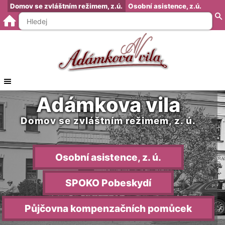
Domov se zvláštním režimem, z.ú.
Osobní asistence, z.ú.
O nás
Dokumenty zapsaného ústavu
Adámkova vila
Jak šel čas
Domov se zvláštním režimem, z. ú.
Poděkování, příběhy
Naše služby
Nabízené služby
Osobní asistence, z. ú.
Veřejný závazek
Ceník služeb
SPOKO Pobeskydí
Popis realizace
Půjčovna kompenzačních pomůcek
Fotogalerie
Fotogalerie 2024